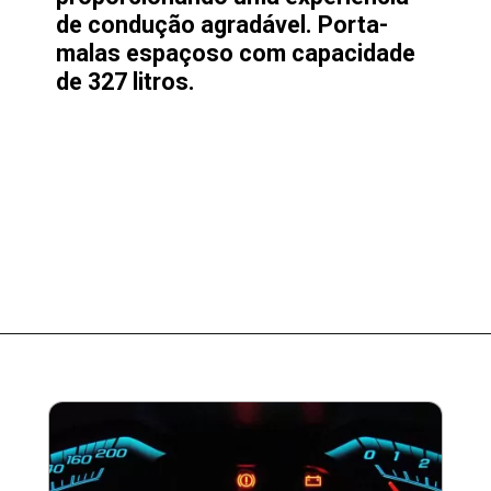
de condução agradável. Porta-
malas espaçoso com capacidade
de 327 litros.
Opening
https://garagemdoalan.com.br/chevrolet-agile-ltz-1-4-2013-preco-consumo-desempenho-e-ficha-tecnica.html