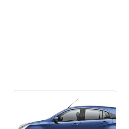
Opening
https://garagemdoalan.com.br/chevrolet-agile-ltz-1-4-2013-preco-consumo-desempenho-e-ficha-tecnica.html