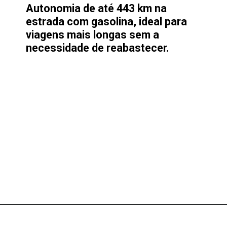
Autonomia de até 443 km na
estrada com gasolina, ideal para
viagens mais longas sem a
necessidade de reabastecer.
Opening
https://garagemdoalan.com.br/chevrolet-agile-ltz-1-4-2013-preco-consumo-desempenho-e-ficha-tecnica.html