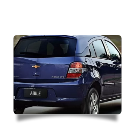
Opening
https://garagemdoalan.com.br/chevrolet-agile-ltz-1-4-2013-preco-consumo-desempenho-e-ficha-tecnica.html