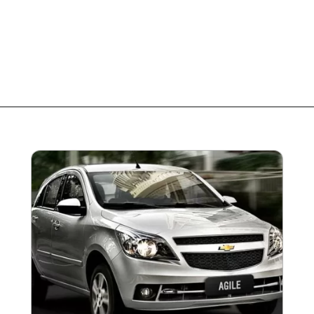
Opening
https://garagemdoalan.com.br/chevrolet-agile-ltz-1-4-2013-preco-consumo-desempenho-e-ficha-tecnica.html