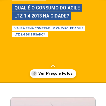
QUAL É O CONSUMO DO AGILE
QUAL É O CONSUMO DO AGILE
LTZ 1.4 2013 NA CIDADE?
LTZ 1.4 2013 NA CIDADE?
VALE A PENA COMPRAR UM CHEVROLET AGILE
VALE A PENA COMPRAR UM CHEVROLET AGILE
LTZ 1.4 2013 USADO?
LTZ 1.4 2013 USADO?
Opening
https://garagemdoalan.com.br/chevrolet-agile-ltz-1-4-2013-preco-consumo-desempenho-e-ficha-tecnica.html