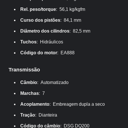
Rel. peso/torque
: 56,1 kg/kgfm
Curso dos pistões
: 84,1 mm
Diâmetro dos cilindros
: 82,5 mm
Tuchos
: Hidráulicos
Código do motor
: EA888
Transmissão
Câmbio
: Automatizado
Marchas
: 7
Acoplamento
: Embreagem dupla a seco
Tração
: Dianteira
Código do câmbio
: DSG DQ200