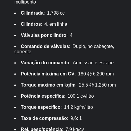
multiponto
Cilindrada
: 1.798 cc
Cilindros
: 4, em linha
Válvulas por cilindro
: 4
Comando de válvulas
: Duplo, no cabeçote,
corrente
Variação do comando
: Admissão e escape
Potência máxima em CV
: 180 @ 6.200 rpm
Torque máximo em kgfm
: 25,5 @ 1.250 rpm
Potência específica
: 100,1 cv/litro
Torque específico
: 14,2 kgfm/litro
Taxa de compressão
: 9,6: 1
Rel. peso/potência
: 7,9 kg/cv