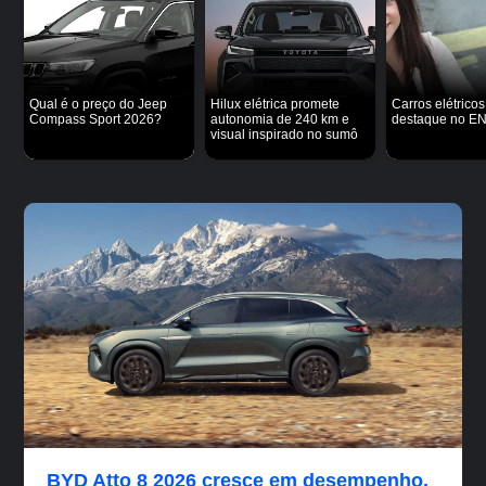
Qual é o preço do Jeep
Hilux elétrica promete
Carros elétric
Compass Sport 2026?
autonomia de 240 km e
destaque no E
visual inspirado no sumô
BYD Atto 8 2026 cresce em desempenho,