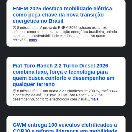
ENEM 2025 destaca mobilidade elétrica
como peça-chave da nova transição
energética no Brasil
8 mêss atrás - A prova do ENEM 2025 colocou os carros
elétricos como símbolo da transição energética brasileira, unindo
mobilidade, sustentabilidade e indústria automotiva numa
reflexão...
mais
Fiat Toro Ranch 2.2 Turbo Diesel 2026
combina luxo, força e tecnologia para
quem busca conforto e desempenho em
qualquer terreno
8 mêss atrás - Com motor 2.2 turbodiesel de 200 cv, tração 4x4
e consumo de até 13,6 km/l, a Fiat Toro Ranch 2026 une
desempenho, conforto e tecnologia com visual...
mais
GWM entrega 100 veículos eletrificados à
COP30 e reforça liderança em mobilidade