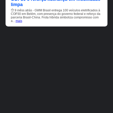
limpa
9 mêss atrás - GWM Brasil entrega 100 veículos eletrificados à
COP30 em Belém, com presença do governo federal e reforço da
parceria Brasil-China. Frota híbrida simboliza compromisso com
a...
mais