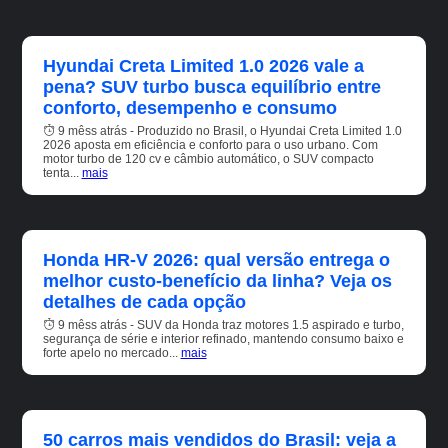
Hyundai Creta Limited 1.0 2026 vale a
pena? SUV turbo busca equilíbrio entre
conforto, desempenho e consumo
9 mêss atrás - Produzido no Brasil, o Hyundai Creta Limited 1.0
2026 aposta em eficiência e conforto para o uso urbano. Com
motor turbo de 120 cv e câmbio automático, o SUV compacto
tenta...
mais
Honda HR-V 2026: qual versão entrega o
melhor custo-benefício da linha? Veja os
detalhes de cada opção
9 mêss atrás - SUV da Honda traz motores 1.5 aspirado e turbo,
segurança de série e interior refinado, mantendo consumo baixo e
forte apelo no mercado...
mais
50 carros mais vendidos do Brasil: veja a