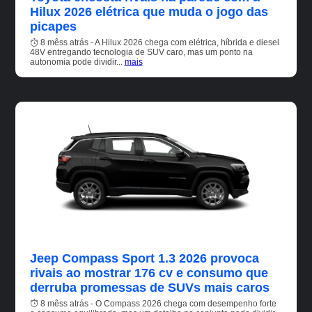
Hilux 2026 elétrica que muda o jogo das
picapes
8 mêss atrás - A Hilux 2026 chega com elétrica, híbrida e diesel
48V entregando tecnologia de SUV caro, mas um ponto na
autonomia pode dividir...
mais
Jeep Compass Sport 1.3 2026 provoca
rivais ao mostrar 176 cv e consumo que
derruba promessas de SUVs mais caros
8 mêss atrás - O Compass 2026 chega com desempenho forte