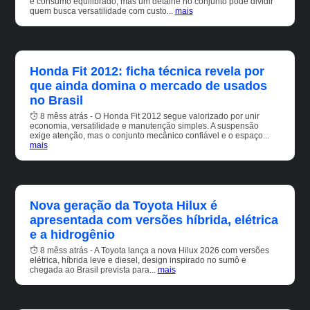
e consumo equilibrado, mas um detalhe no conjunto pode dividir
quem busca versatilidade com custo...
mais
Honda Fit 2012: ficha técnica revela por
que ainda domina o mercado de usados
no Brasil
8 mêss atrás - O Honda Fit 2012 segue valorizado por unir
economia, versatilidade e manutenção simples. A suspensão
exige atenção, mas o conjunto mecânico confiável e o espaço...
mais
Nova geração da Toyota Hilux é
apresentada com versões híbrida, elétrica
e a hidrogênio
8 mêss atrás - A Toyota lança a nova Hilux 2026 com versões
elétrica, híbrida leve e diesel, design inspirado no sumô e
chegada ao Brasil prevista para...
mais