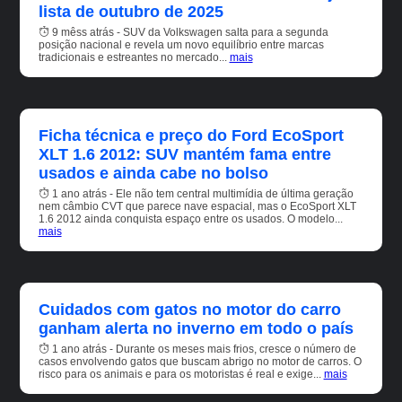
lista de outubro de 2025
9 mêss atrás - SUV da Volkswagen salta para a segunda
posição nacional e revela um novo equilíbrio entre marcas
tradicionais e estreantes no mercado...
mais
Ficha técnica e preço do Ford EcoSport
XLT 1.6 2012: SUV mantém fama entre
usados e ainda cabe no bolso
1 ano atrás - Ele não tem central multimídia de última geração
nem câmbio CVT que parece nave espacial, mas o EcoSport XLT
1.6 2012 ainda conquista espaço entre os usados. O modelo...
mais
Cuidados com gatos no motor do carro
ganham alerta no inverno em todo o país
1 ano atrás - Durante os meses mais frios, cresce o número de
casos envolvendo gatos que buscam abrigo no motor de carros. O
risco para os animais e para os motoristas é real e exige...
mais