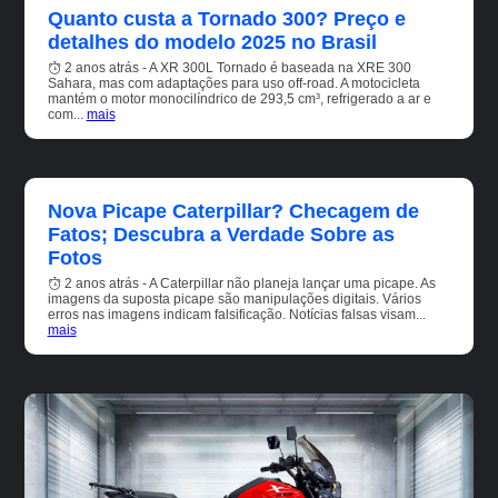
Quanto custa a Tornado 300? Preço e
detalhes do modelo 2025 no Brasil
2 anos atrás - A XR 300L Tornado é baseada na XRE 300
Sahara, mas com adaptações para uso off-road. A motocicleta
mantém o motor monocilíndrico de 293,5 cm³, refrigerado a ar e
com...
mais
Nova Picape Caterpillar? Checagem de
Fatos; Descubra a Verdade Sobre as
Fotos
2 anos atrás - A Caterpillar não planeja lançar uma picape. As
imagens da suposta picape são manipulações digitais. Vários
erros nas imagens indicam falsificação. Notícias falsas visam...
mais