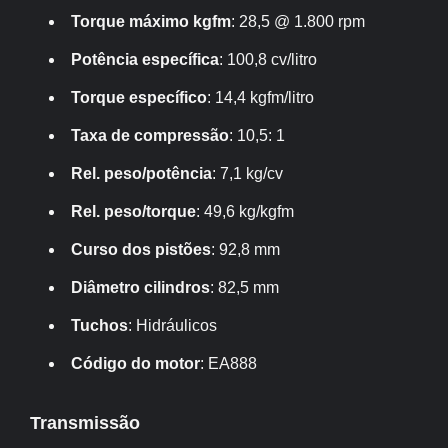
Torque máximo kgfm
: 28,5 @ 1.800 rpm
Potência específica
: 100,8 cv/litro
Torque específico
: 14,4 kgfm/litro
Taxa de compressão
: 10,5: 1
Rel. peso/potência
: 7,1 kg/cv
Rel. peso/torque
: 49,6 kg/kgfm
Curso dos pistões
: 92,8 mm
Diâmetro cilindros
: 82,5 mm
Tuchos
: Hidráulicos
Código do motor
: EA888
Transmissão