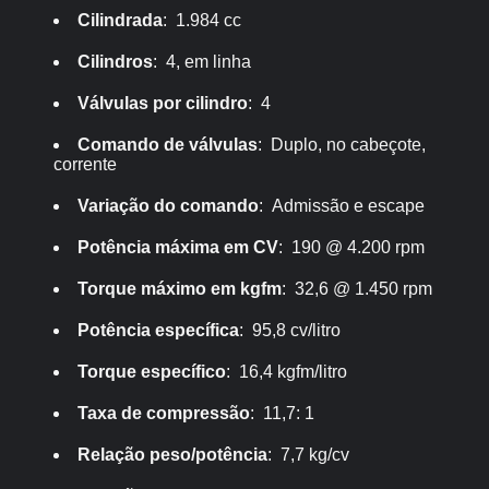
Cilindrada
: 1.984 cc
Cilindros
: 4, em linha
Válvulas por cilindro
: 4
Comando de válvulas
: Duplo, no cabeçote,
corrente
Variação do comando
: Admissão e escape
Potência máxima em CV
: 190 @ 4.200 rpm
Torque máximo em kgfm
: 32,6 @ 1.450 rpm
Potência específica
: 95,8 cv/litro
Torque específico
: 16,4 kgfm/litro
Taxa de compressão
: 11,7: 1
Relação peso/potência
: 7,7 kg/cv