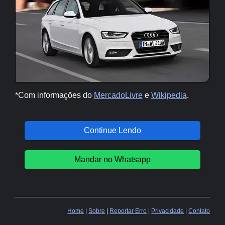
*Com informações do
MercadoLivre
e
Wikipedia
.
Continue Lendo
Mandar no Whatsapp
Home
|
Sobre
|
Reportar Erro
|
Privacidade
|
Contato