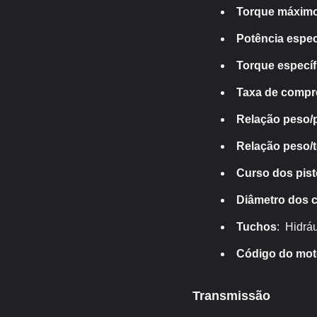
Torque máxim
Potência espec
Torque específ
Taxa de comp
Relação peso/
Relação peso/
Curso dos pis
Diâmetro dos c
Tuchos
: Hidrá
Código do mot
Transmissão