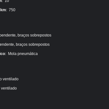
l
: 10
 km
: 750
pendente, braços sobrepostos
endente, braços sobrepostos
ico
: Mola pneumática
o ventilado
 ventilado