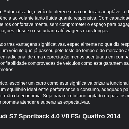
Automatizado, o veículo oferece uma condução adaptável a dif
ncia ao volante tanto fluida quanto responsiva. Com capacida
iros confortavelmente, sem comprometer o espaço para baga
tuações, desde o uso urbano até viagens mais longas.
o traz vantagens significativas, especialmente no que diz resp
de um veículo que já passou pelo teste do tempo e do mercado 
tagem adicional de uma depreciação menos acentuada em comp
confiabilidade comprovadas de veículos como este garantem sat
metros.
o, escolher um carro como este significa valorizar a funcionali
 um equilíbrio ideal entre performance e consumo, adequado 
ir mão da economia. Seja para o cotidiano agitado ou para os 
promete atender e superar as expectativas.
udi S7 Sportback 4.0 V8 FSi Quattro 2014