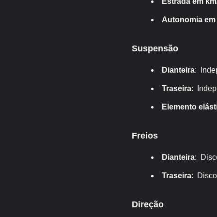
Estrada em km/
Autonomia em
Suspensão
Dianteira
: Inde
Traseira
: Indep
Elemento elást
Freios
Dianteira
: Disc
Traseira
: Disco
Direção