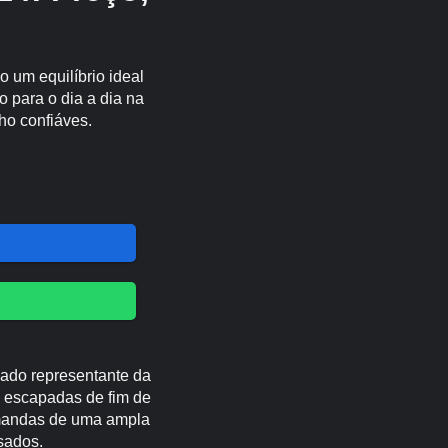
 um equilíbrio ideal
o para o dia a dia na
ho confiáves.
cado representante da
ra escapadas de fim de
emandas de uma ampla
sados.