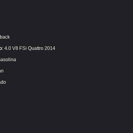
tback
o
: 4.0 V8 FSi Quattro 2014
Gasolina
an
ado