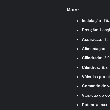
Motor
Instalação
: Dia
Posição
: Longi
Aspiração
: Tu
Alimentação
: 
Cilindrada
: 3.9
Cilindros
: 8, e
Válvulas por ci
Comando de vá
Variação do c
Potência máxi