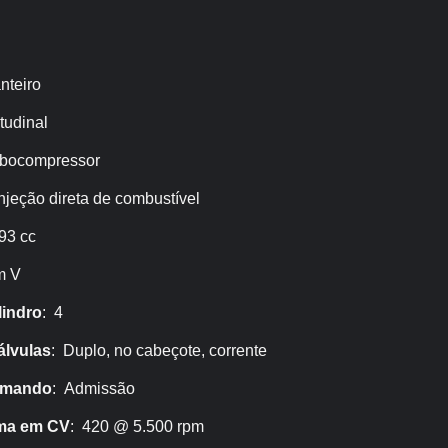
nteiro
tudinal
rbocompressor
Injeção direta de combustível
93 cc
m V
lindro
: 4
lvulas
: Duplo, no cabeçote, corrente
omando
: Admissão
ma em CV
: 420 @ 5.500 rpm