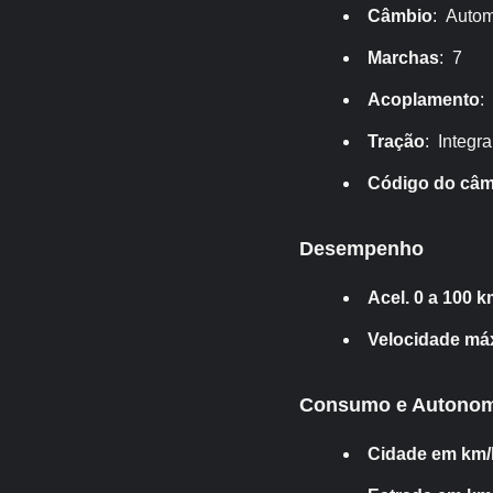
Câmbio
: Autom
Marchas
: 7
Acoplamento
:
Tração
: Integr
Código do câm
Desempenho
Acel. 0 a 100 k
Velocidade má
Consumo e Autonom
Cidade em km/