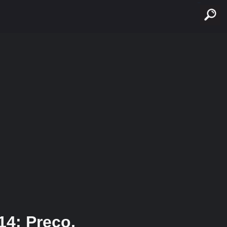
buscar
14: Preço,