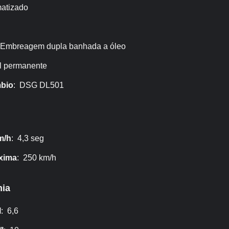
atizado
 Embreagem dupla banhada a óleo
al permanente
bio
: DSG DL501
m/h
: 4,3 seg
xima
: 250 km/h
ia
l
: 6,6