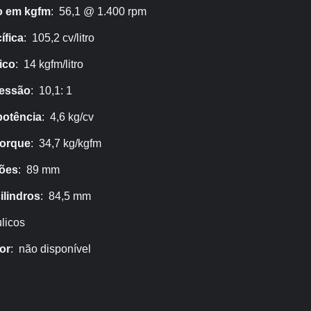
o em kgfm
: 56,1 @ 1.400 rpm
ífica
: 105,2 cv/litro
ico
: 14 kgfm/litro
ressão
: 10,1: 1
potência
: 4,6 kg/cv
torque
: 34,7 kg/kgfm
tões
: 89 mm
ilindros
: 84,5 mm
ulicos
or
: não disponível