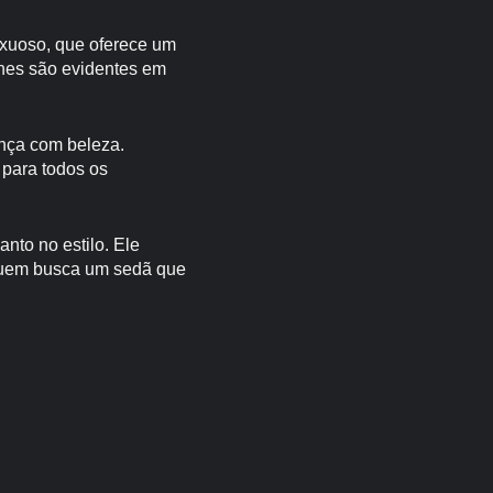
uxuoso, que oferece um
lhes são evidentes em
nça com beleza.
 para todos os
nto no estilo. Ele
a quem busca um sedã que