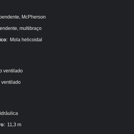
ependente, McPherson
endente, multibraço
ico
: Mola helicoidal
o ventilado
 ventilado
idráulica
ro
: 11,3 m