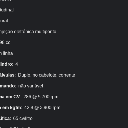
tudinal
ural
Injeção eletrônica multiponto
98 cc
m linha
lindro
: 4
lvulas
: Duplo, no cabelote, corrente
omando
: não variável
ma em CV
: 286 @ 5.700 rpm
o em kgfm
: 42,8 @ 3.900 rpm
ífica
: 65 cv/litro