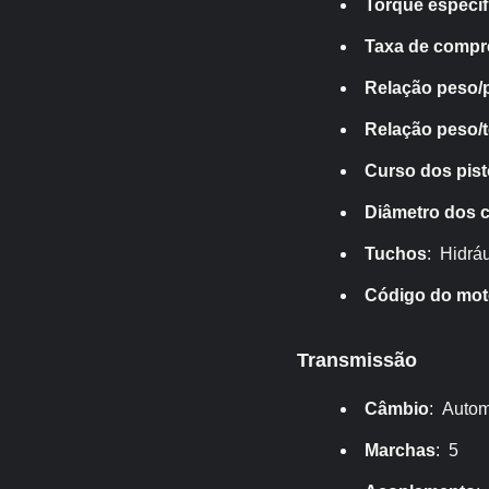
Torque específ
Taxa de comp
Relação peso/
Relação peso/
Curso dos pis
Diâmetro dos c
Tuchos
: Hidrá
Código do mot
Transmissão
Câmbio
: Autom
Marchas
: 5