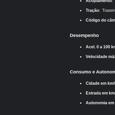
Acoplamento
:
Tração
: Trasei
Código do câm
Desempenho
Acel. 0 a 100 k
Velocidade má
Consumo e Autonom
Cidade em km/
Estrada em km/
Autonomia em