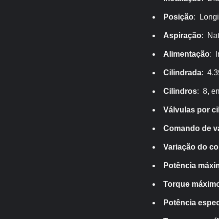
Posição
: Longi
Aspiração
: Nat
Alimentação
: 
Cilindrada
: 4.3
Cilindros
: 8, e
Válvulas por ci
Comando de vá
Variação do c
Potência máxi
Torque máxim
Potência espec