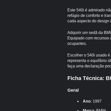
Este 540i é admirado não
refúgio de conforto e tr
cada aspecto do design in
Adquirir um sedã da BMW
Equipado com recursos d
ocupantes.
Escolher o 540i usado é 
representa o equilíbrio 
faça uma declaração pod
Ficha Técnica: B
Geral
Ano
: 1997
Marca
: BMW