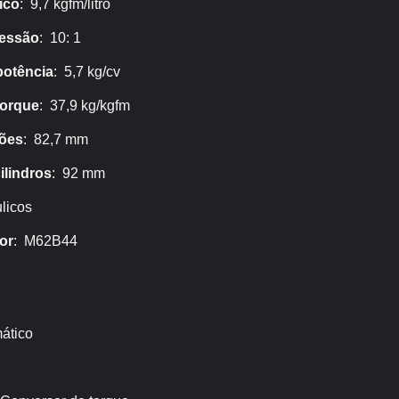
ico
: 9,7 kgfm/litro
ressão
: 10: 1
potência
: 5,7 kg/cv
torque
: 37,9 kg/kgfm
tões
: 82,7 mm
ilindros
: 92 mm
ulicos
or
: M62B44
ático