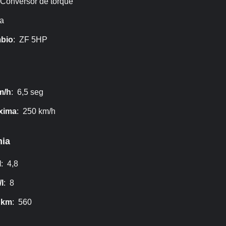
 Conversor de torque
ra
bio
: ZF 5HP
m/h
: 6,5 seg
xima
: 250 km/h
ia
l
: 4,8
l
: 8
 km
: 560