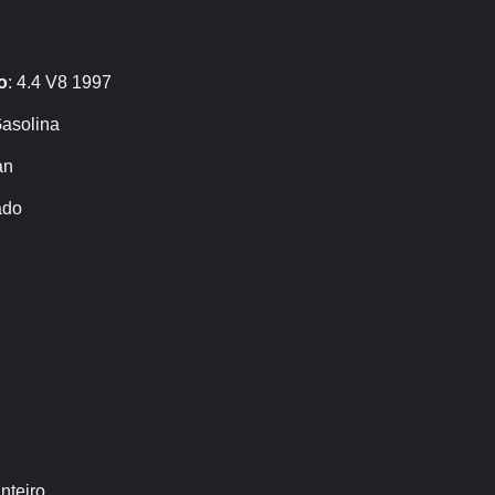
o
: 4.4 V8 1997
Gasolina
an
ado
nteiro