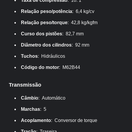
Taxa de compressão
: 10: 1
Relação peso/potência
: 6,4 kg/cv
Relação peso/torque
: 42,8 kg/kgfm
Curso dos pistões
: 82,7 mm
Diâmetro dos cilindros
: 92 mm
Tuchos
: Hidráulicos
Código do motor
: M62B44
Transmissão
Câmbio
: Automático
Marchas
: 5
Acoplamento
: Conversor de torque
Tração
: Traseira