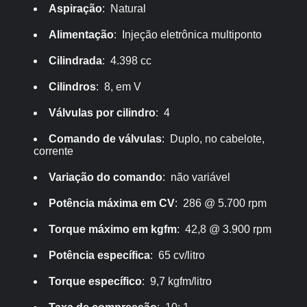
Aspiração
: Natural
Alimentação
: Injeção eletrônica multiponto
Cilindrada
: 4.398 cc
Cilindros
: 8, em V
Válvulas por cilindro
: 4
Comando de válvulas
: Duplo, no cabelote,
corrente
Variação do comando
: não variável
Potência máxima em CV
: 286 @ 5.700 rpm
Torque máximo em kgfm
: 42,8 @ 3.900 rpm
Potência específica
: 65 cv/litro
Torque específico
: 9,7 kgfm/litro