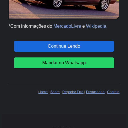
*Com informações do
MercadoLivre
e
Wikipedia
.
Continue Lendo
Mandar no Whatsapp
Home
|
Sobre
|
Reportar Erro
|
Privacidade
|
Contato