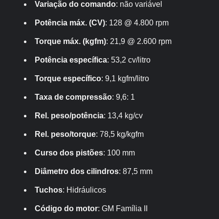
Variação do comando
: não variável
Potência máx. (CV)
: 128 @ 4.800 rpm
Torque máx. (kgfm)
: 21,9 @ 2.600 rpm
Potência específica
: 53,2 cv/litro
Torque específico
: 9,1 kgfm/litro
Taxa de compressão
: 9,6: 1
Rel. peso/potência
: 13,4 kg/cv
Rel. peso/torque
: 78,5 kg/kgfm
Curso dos pistões
: 100 mm
Diâmetro dos cilindros
: 87,5 mm
Tuchos
: Hidráulicos
Código do motor
: GM Família II