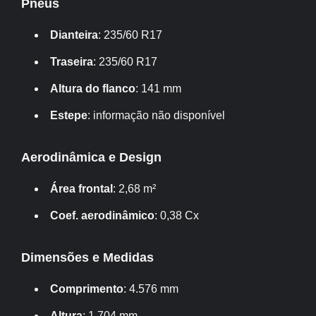
Pneus
Dianteira
: 235/60 R17
Traseira
: 235/60 R17
Altura do flanco
: 141 mm
Estepe
: informação não disponível
Aerodinâmica e Design
Área frontal
: 2,68 m²
Coef. aerodinâmico
: 0,38 Cx
Dimensões e Medidas
Comprimento
: 4.576 mm
Altura
: 1.704 mm