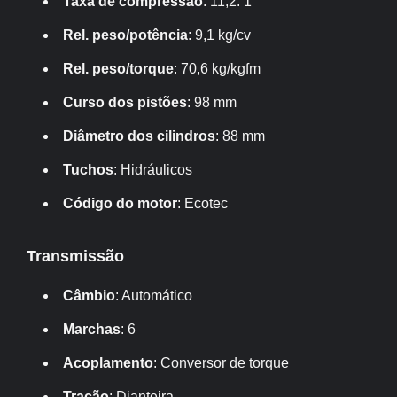
Taxa de compressão
: 11,2: 1
Rel. peso/potência
: 9,1 kg/cv
Rel. peso/torque
: 70,6 kg/kgfm
Curso dos pistões
: 98 mm
Diâmetro dos cilindros
: 88 mm
Tuchos
: Hidráulicos
Código do motor
: Ecotec
Transmissão
Câmbio
: Automático
Marchas
: 6
Acoplamento
: Conversor de torque
Tração
: Dianteira