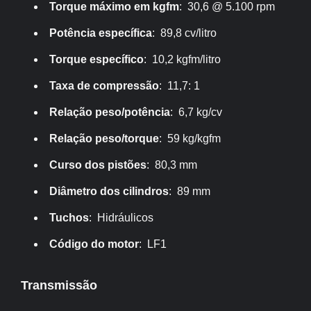
Torque máximo em kgfm
: 30,6 @ 5.100 rpm
Potência específica
: 89,8 cv/litro
Torque específico
: 10,2 kgfm/litro
Taxa de compressão
: 11,7: 1
Relação peso/potência
: 6,7 kg/cv
Relação peso/torque
: 59 kg/kgfm
Curso dos pistões
: 80,3 mm
Diâmetro dos cilindros
: 89 mm
Tuchos
: Hidráulicos
Código do motor
: LF1
Transmissão