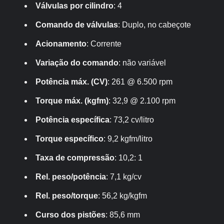
Válvulas por cilindro
: 4
Comando de válvulas
: Duplo, no cabeçote
Acionamento
: Corrente
Variação do comando
: não variável
Potência máx. (CV)
: 261 @ 6.500 rpm
Torque máx. (kgfm)
: 32,9 @ 2.100 rpm
Potência específica
: 73,2 cv/litro
Torque específico
: 9,2 kgfm/litro
Taxa de compressão
: 10,2: 1
Rel. peso/potência
: 7,1 kg/cv
Rel. peso/torque
: 56,2 kg/kgfm
Curso dos pistões
: 85,6 mm