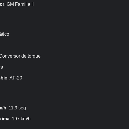
or
: GM Família II
ático
 Conversor de torque
ra
bio
: AF-20
m/h
: 11,9 seg
xima
: 197 km/h