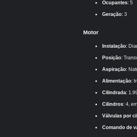
Ocupantes
: 5
Geração
: 3
Motor
Instalação
: Dia
Posição
: Trans
Aspiração
: Nat
Alimentação
: 
Cilindrada
: 1.9
Cilindros
: 4, e
Válvulas por ci
Comando de vá