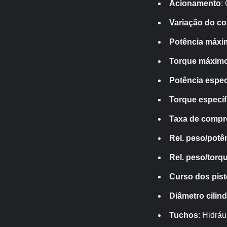
Acionamento
:
Variação do c
Potência máxi
Torque máxim
Potência espec
Torque específ
Taxa de comp
Rel. peso/potê
Rel. peso/torq
Curso dos pis
Diâmetro cilin
Tuchos
: Hidráu