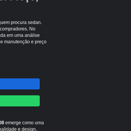
 quem procura sedan.
s compradores. No
eada em uma análise
 de manutenção e preço
08
emerge como uma
nalidade e design,