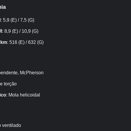
ia
l
: 5,9 (E) / 7,5 (G)
l
: 8,9 (E) / 10,9 (G)
 km
: 516 (E) / 632 (G)
ependente, McPherson
de torção
ico
: Mola helicoidal
o ventilado