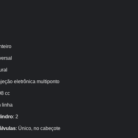
nteiro
versal
ural
Injeção eletrônica multiponto
98 cc
m linha
lindro
: 2
lvulas
: Único, no cabeçote