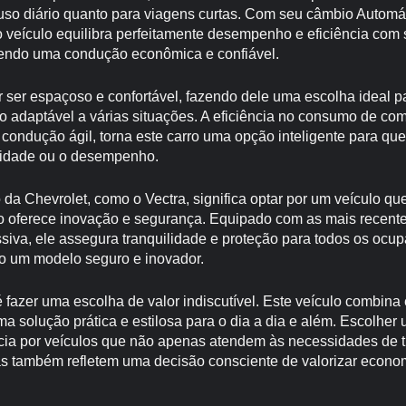
uso diário quanto para viagens curtas. Com seu câmbio Automá
 veículo equilibra perfeitamente desempenho e eficiência com 
cendo uma condução econômica e confiável.
r ser espaçoso e confortável, fazendo dele uma escolha ideal pa
o adaptável a várias situações. A eficiência no consumo de co
condução ágil, torna este carro uma opção inteligente para q
idade ou o desempenho.
da Chevrolet, como o Vectra, significa optar por um veículo q
 oferece inovação e segurança. Equipado com as mais recente
siva, ele assegura tranquilidade e proteção para todos os ocu
 um modelo seguro e inovador.
é fazer uma escolha de valor indiscutível. Este veículo combina
ma solução prática e estilosa para o dia a dia e além. Escolhe
ia por veículos que não apenas atendem às necessidades de t
as também refletem uma decisão consciente de valorizar econom