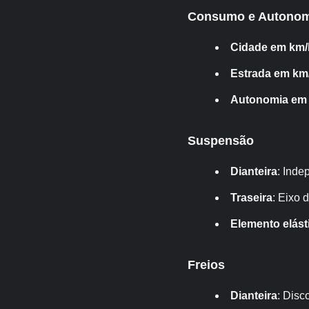
Consumo e Autonom
Cidade em km/
Estrada em km/
Autonomia em
Suspensão
Dianteira
: Ind
Traseira
: Eixo 
Elemento elást
Freios
Dianteira
: Disc