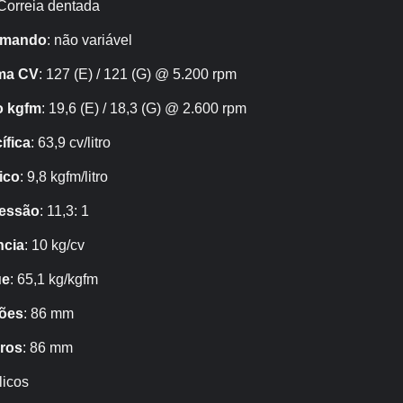
 Correia dentada
omando
: não variável
ma CV
: 127 (E) / 121 (G) @ 5.200 rpm
o kgfm
: 19,6 (E) / 18,3 (G) @ 2.600 rpm
ífica
: 63,9 cv/litro
ico
: 9,8 kgfm/litro
ressão
: 11,3: 1
ncia
: 10 kg/cv
ue
: 65,1 kg/kgfm
tões
: 86 mm
dros
: 86 mm
licos