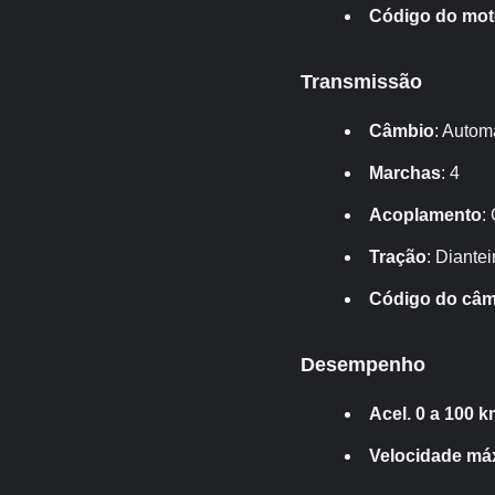
Código do mot
Transmissão
Câmbio
: Autom
Marchas
: 4
Acoplamento
:
Tração
: Diantei
Código do câm
Desempenho
Acel. 0 a 100 k
Velocidade má