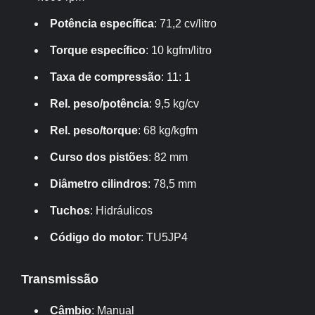
Potência específica
: 71,2 cv/litro
Torque específico
: 10 kgfm/litro
Taxa de compressão
: 11: 1
Rel. peso/potência
: 9,5 kg/cv
Rel. peso/torque
: 68 kg/kgfm
Curso dos pistões
: 82 mm
Diâmetro cilindros
: 78,5 mm
Tuchos
: Hidráulicos
Código do motor
: TU5JP4
Transmissão
Câmbio
: Manual