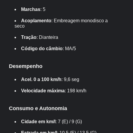
Marchas
: 5
Acoplamento
: Embreagem monodisco a
seco
Tração
: Dianteira
Código do câmbio
: MA/5
Desempenho
Acel. 0 a 100 km/h
: 9,6 seg
Velocidade máxima
: 198 km/h
Consumo e Autonomia
Cidade em km/l
: 7 (E) / 9 (G)
Estrada em km/l
: 10,5 (E) / 13,5 (G)