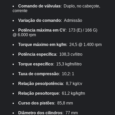
Comando de válvulas
: Duplo, no cabeçote,
corrente
Variação do comando
: Admissão
Potência máxima em CV
: 173 (E) / 166 G)
@ 6.000 rpm
Torque máximo em kgfm
: 24,5 @ 1.400 rpm
Potência específica
: 108,3 cv/litro
Torque específico
: 15,3 kgfm/litro
Taxa de compressão
: 10,2: 1
Relação peso/potência
: 8,7 kg/cv
Relação peso/torque
: 61,2 kg/kgfm
Curso dos pistões
: 85,8 mm
Diâmetro dos cilindros
: 77 mm