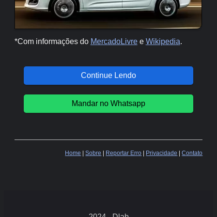
*Com informações do
MercadoLivre
e
Wikipedia
.
Continue Lendo
Mandar no Whatsapp
Home
|
Sobre
|
Reportar Erro
|
Privacidade
|
Contato
2024 - Dlab