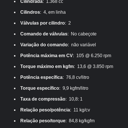
Cilindrada
: 1.368 cc
Cilindros
: 4, em linha
Válvulas por cilindro
: 2
Comando de válvulas
: No cabeçote
Variação do comando
: não variável
Potência máxima em CV
: 105 @ 6.250 rpm
Torque máximo em kgfm
: 13,6 @ 3.850 rpm
Potência específica
: 76,8 cv/litro
Torque específico
: 9,9 kgfm/litro
Taxa de compressão
: 10,8: 1
Relação peso/potência
: 11 kg/cv
Relação peso/torque
: 84,8 kg/kgfm