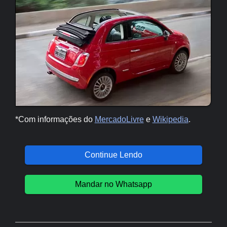
*Com informações do
MercadoLivre
e
Wikipedia
.
Continue Lendo
Mandar no Whatsapp