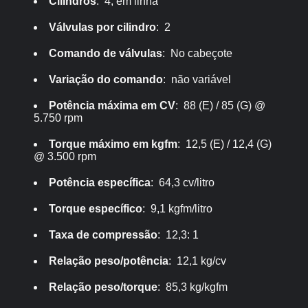
Cilindros
: 4, em linha
Válvulas por cilindro
: 2
Comando de válvulas
: No cabeçote
Variação do comando
: não variável
Potência máxima em CV
: 88 (E) / 85 (G) @
5.750 rpm
Torque máximo em kgfm
: 12,5 (E) / 12,4 (G)
@ 3.500 rpm
Potência específica
: 64,3 cv/litro
Torque específico
: 9,1 kgfm/litro
Taxa de compressão
: 12,3: 1
Relação peso/potência
: 12,1 kg/cv
Relação peso/torque
: 85,3 kg/kgfm