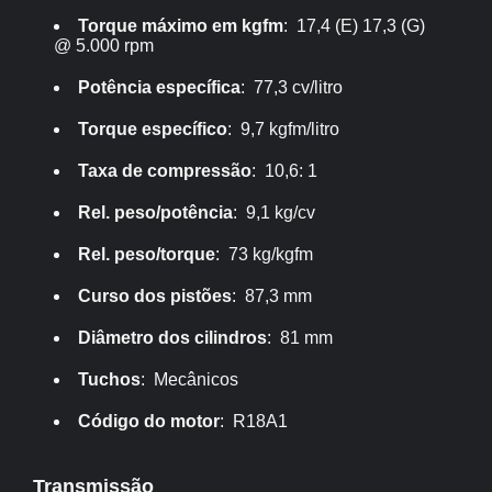
Torque máximo em kgfm
: 17,4 (E) 17,3 (G)
@ 5.000 rpm
Potência específica
: 77,3 cv/litro
Torque específico
: 9,7 kgfm/litro
Taxa de compressão
: 10,6: 1
Rel. peso/potência
: 9,1 kg/cv
Rel. peso/torque
: 73 kg/kgfm
Curso dos pistões
: 87,3 mm
Diâmetro dos cilindros
: 81 mm
Tuchos
: Mecânicos
Código do motor
: R18A1
Transmissão