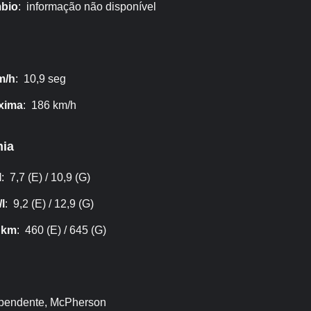
bio
: informação não disponível
m/h
: 10,9 seg
xima
: 186 km/h
ia
l
: 7,7 (E) / 10,9 (G)
l
: 9,2 (E) / 12,9 (G)
 km
: 460 (E) / 645 (G)
ependente, McPherson