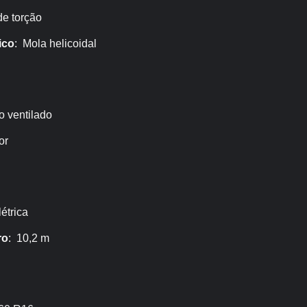
de torção
ico
: Mola helicoidal
o ventilado
or
létrica
ro
: 10,2 m