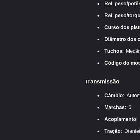
Rel. peso/potê
Rel. peso/torq
Curso dos pis
Diâmetro dos c
Tuchos
: Mecân
Código do mot
Transmissão
Câmbio
: Autom
Marchas
: 6
Acoplamento
:
Tração
: Diante