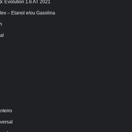
o
: Evolution 1.6 AT 2021
Flex – Etanol e/ou Gasolina
ch
al
nteiro
versal