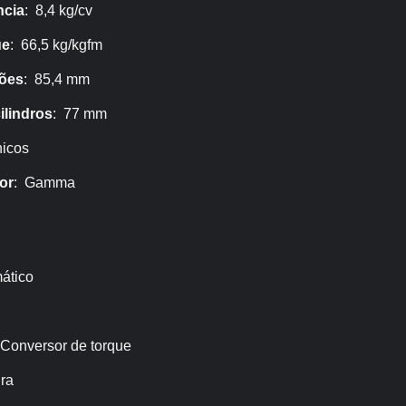
ncia
: 8,4 kg/cv
ue
: 66,5 kg/kgfm
tões
: 85,4 mm
ilindros
: 77 mm
icos
or
: Gamma
ático
 Conversor de torque
ira