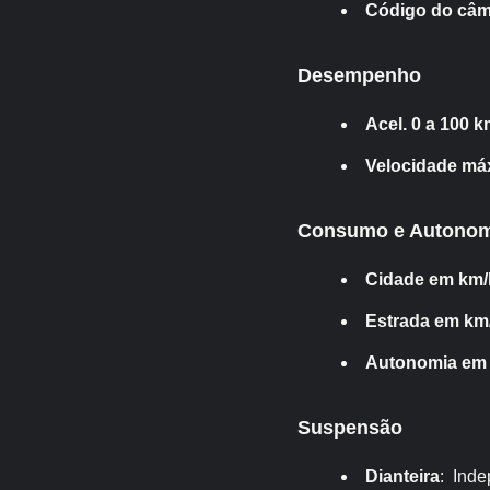
Código do câm
Desempenho
Acel. 0 a 100 k
Velocidade má
Consumo e Autonom
Cidade em km/
Estrada em km/
Autonomia em
Suspensão
Dianteira
: Ind