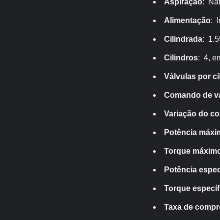
Aspiração
: Nat
Alimentação
: 
Cilindrada
: 1.5
Cilindros
: 4, e
Válvulas por ci
Comando de vá
Variação do c
Potência máxi
Torque máxim
Potência espec
Torque específ
Taxa de comp