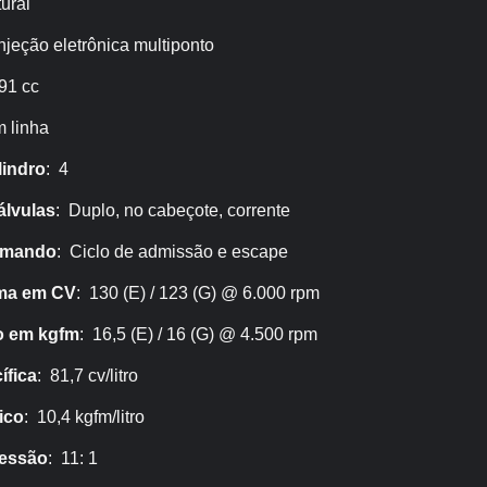
ural
Injeção eletrônica multiponto
91 cc
m linha
lindro
: 4
lvulas
: Duplo, no cabeçote, corrente
omando
: Ciclo de admissão e escape
ma em CV
: 130 (E) / 123 (G) @ 6.000 rpm
o em kgfm
: 16,5 (E) / 16 (G) @ 4.500 rpm
ífica
: 81,7 cv/litro
ico
: 10,4 kgfm/litro
ressão
: 11: 1