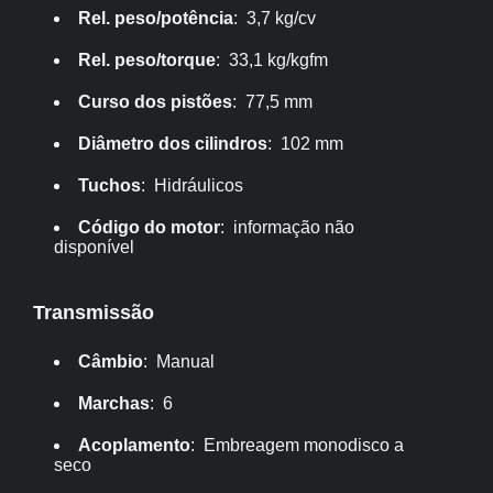
Rel. peso/potência
: 3,7 kg/cv
Rel. peso/torque
: 33,1 kg/kgfm
Curso dos pistões
: 77,5 mm
Diâmetro dos cilindros
: 102 mm
Tuchos
: Hidráulicos
Código do motor
: informação não
disponível
Transmissão
Câmbio
: Manual
Marchas
: 6
Acoplamento
: Embreagem monodisco a
seco