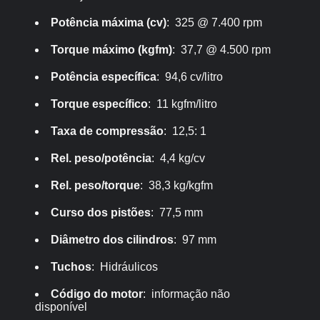
Potência máxima (cv)
: 325 @ 7.400 rpm
Torque máximo (kgfm)
: 37,7 @ 4.500 rpm
Potência específica
: 94,6 cv/litro
Torque específico
: 11 kgfm/litro
Taxa de compressão
: 12,5: 1
Rel. peso/potência
: 4,4 kg/cv
Rel. peso/torque
: 38,3 kg/kgfm
Curso dos pistões
: 77,5 mm
Diâmetro dos cilindros
: 97 mm
Tuchos
: Hidráulicos
Código do motor
: informação não
disponível