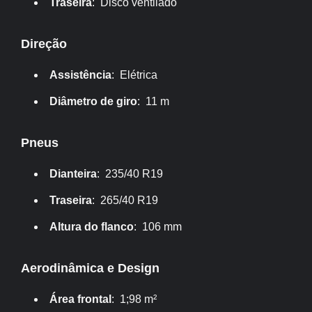
Traseira
: Disco ventilado
Direção
Assistência
: Elétrica
Diâmetro de giro
: 11 m
Pneus
Dianteira
: 235/40 R19
Traseira
: 265/40 R19
Altura do flanco
: 106 mm
Aerodinâmica e Design
Área frontal
: 1;98 m²