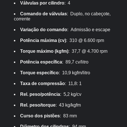
Válvulas por cilindro
: 4
Comando de válvulas
: Duplo, no cabeçote,
corrente
Variação do comando
: Admissão e escape
Potência máxima (cv)
: 310 @ 6.600 rpm
Torque máximo (kgfm)
: 37,7 @ 4.700 rpm
Potência específica
: 89,7 cv/litro
Torque específico
: 10,9 kgfm/litro
Taxa de compressão
: 11,8: 1
Rel. peso/potência
: 5,2 kg/cv
Rel. peso/torque
: 43 kg/kgfm
Curso dos pistões
: 83 mm
Diâmetro dos cilindros
: 94 mm