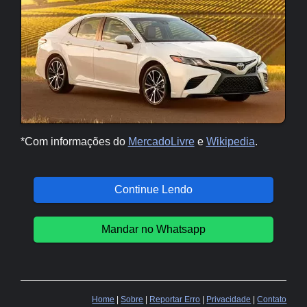
*Com informações do
MercadoLivre
e
Wikipedia
.
Continue Lendo
Mandar no Whatsapp
Home
|
Sobre
|
Reportar Erro
|
Privacidade
|
Contato