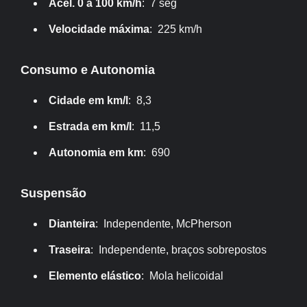
Acel. 0 a 100 km/h
: 7 seg
Velocidade máxima
: 225 km/h
Consumo e Autonomia
Cidade em km/l
: 8,3
Estrada em km/l
: 11,5
Autonomia em km
: 690
Suspensão
Dianteira
: Independente, McPherson
Traseira
: Independente, braços sobrepostos
Elemento elástico
: Mola helicoidal