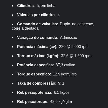
Cilindros
: 5, em linha
Válvulas por cilindro
: 4
Comando de válvulas
: Duplo, no cabeçote,
correia dentada
Variação do comando
: Admissão
Potência máxima (cv)
: 220 @ 5.000 rpm
Torque máximo (kgfm)
: 32,6 @ 1.500 rpm
Potência específica
: 87,3 cv/litro
Torque específico
: 12,9 kgfm/litro
Taxa de compressão
: 9: 1
Rel. peso/potência
: 6,5 kg/cv
Rel. peso/torque
: 43,6 kg/kgfm