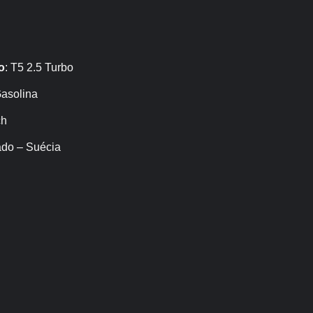
o
: T5 2.5 Turbo
Gasolina
ch
ado – Suécia