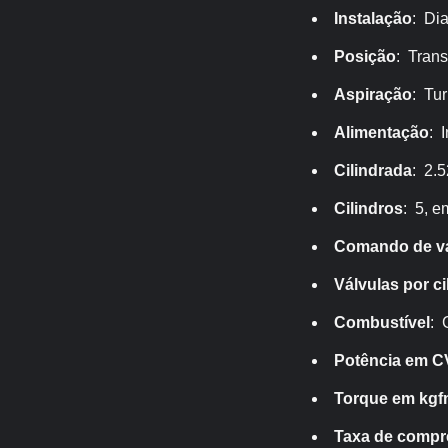
Instalação
: Dia
Posição
: Trans
Aspiração
: Tu
Alimentação
: 
Cilindrada
: 2.5
Cilindros
: 5, e
Comando de vá
Válvulas por ci
Combustível
: 
Potência em C
Torque em kg
Taxa de comp