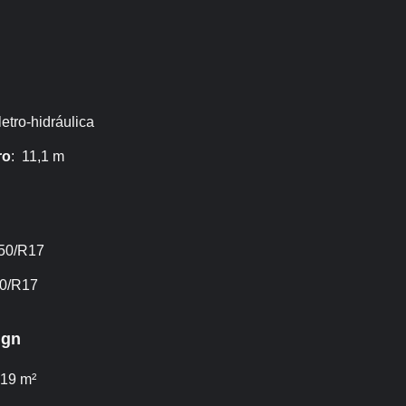
letro-hidráulica
ro
: 11,1 m
/50/R17
50/R17
ign
,19 m²