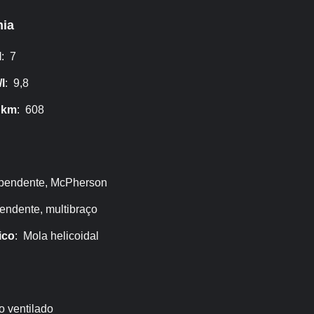
ia
l
: 7
l
: 9,8
 km
: 608
ependente, McPherson
endente, multibraço
ico
: Mola helicoidal
o ventilado