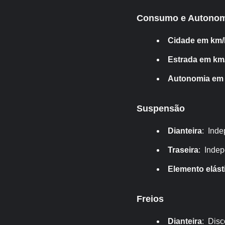
Consumo e Autonom
Cidade em km/
Estrada em km/
Autonomia em
Suspensão
Dianteira
: Ind
Traseira
: Indep
Elemento elást
Freios
Dianteira
: Disc