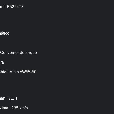
or
: B5254T3
ático
 Conversor de torque
ira
bio
: Aisin AW55-50
m/h
: 7,1 s
xima
: 235 km/h