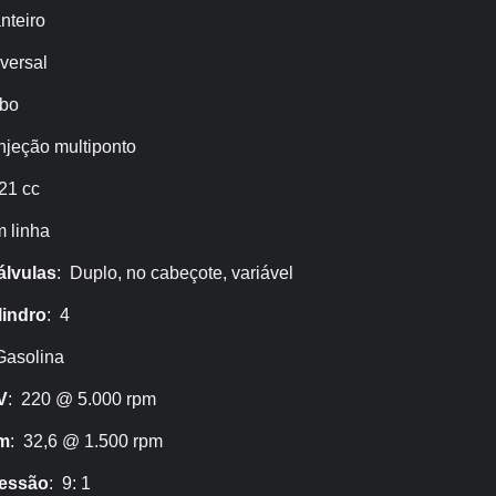
nteiro
versal
rbo
Injeção multiponto
21 cc
m linha
lvulas
: Duplo, no cabeçote, variável
lindro
: 4
Gasolina
V
: 220 @ 5.000 rpm
fm
: 32,6 @ 1.500 rpm
ressão
: 9: 1