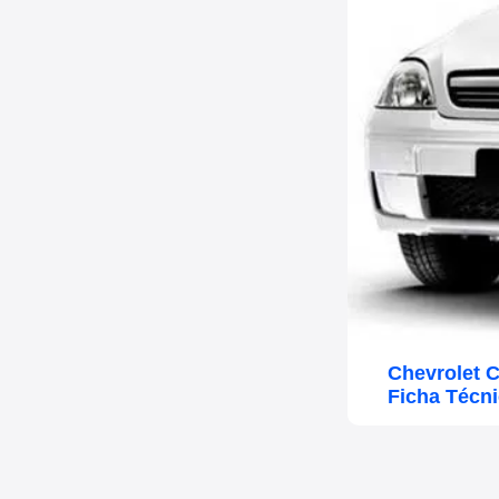
Chevrolet 
Ficha Técn