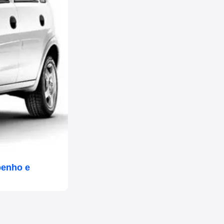
penho e