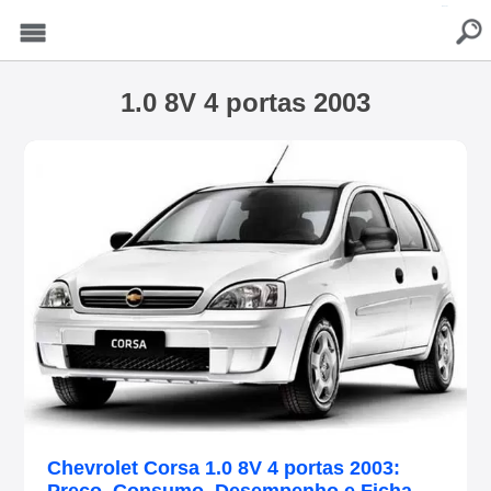
buscar
Menu
1.0 8V 4 portas 2003
Chevrolet Corsa 1.0 8V 4 portas 2003: