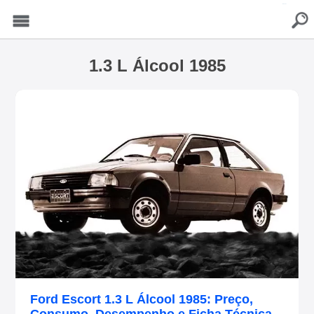
buscar
Menu
1.3 L Álcool 1985
Ford Escort 1.3 L Álcool 1985: Preço,