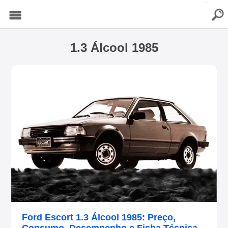
buscar
Menu
1.3 Álcool 1985
Ford Escort 1.3 Álcool 1985: Preço,