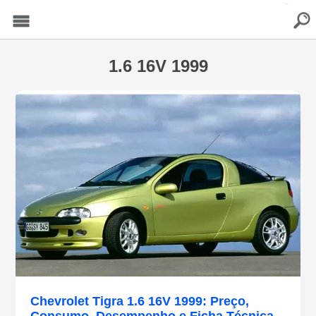
buscar
Menu
1.6 16V 1999
Chevrolet Tigra 1.6 16V 1999: Preço,