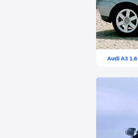
Audi A3 1.