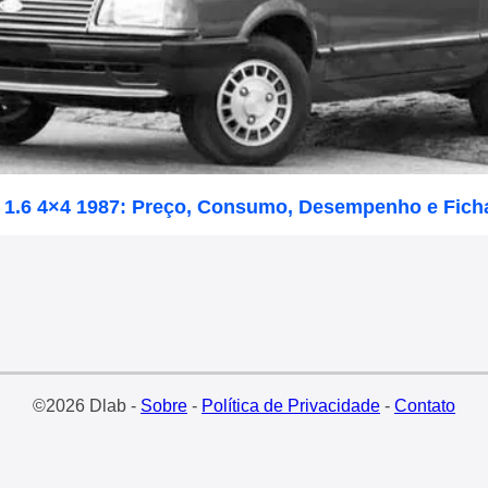
a 1.6 4×4 1987: Preço, Consumo, Desempenho e Fich
©2026 Dlab -
Sobre
-
Política de Privacidade
-
Contato