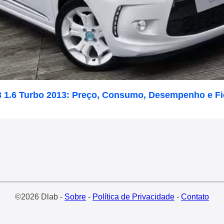
3 1.6 Turbo 2013: Preço, Consumo, Desempenho e F
©2026 Dlab -
Sobre
-
Política de Privacidade
-
Contato