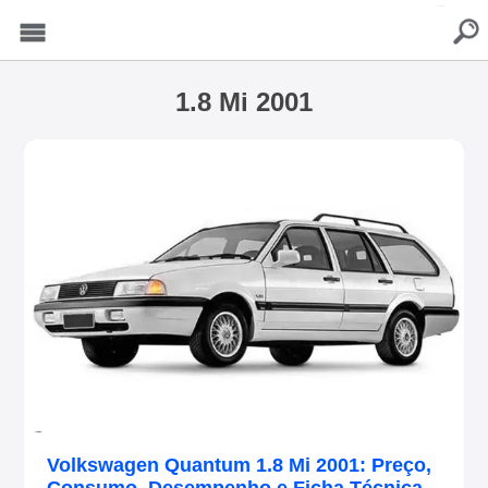
buscar
Menu
1.8 Mi 2001
Volkswagen Quantum 1.8 Mi 2001: Preço,