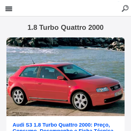
buscar
Menu
1.8 Turbo Quattro 2000
Audi S3 1.8 Turbo Quattro 2000: Preço,