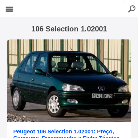
buscar
Menu
106 Selection 1.02001
Peugeot 106 Selection 1.02001: Preço,