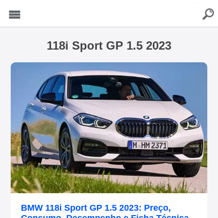
buscar
Menu
118i Sport GP 1.5 2023
BMW 118i Sport GP 1.5 2023: Preço,