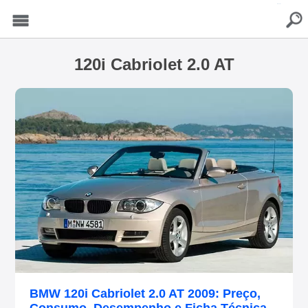
buscar
Menu
120i Cabriolet 2.0 AT
BMW 120i Cabriolet 2.0 AT 2009: Preço,