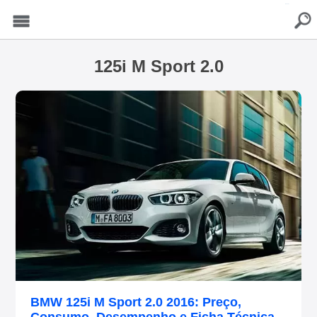
buscar
Menu
125i M Sport 2.0
BMW 125i M Sport 2.0 2016: Preço,