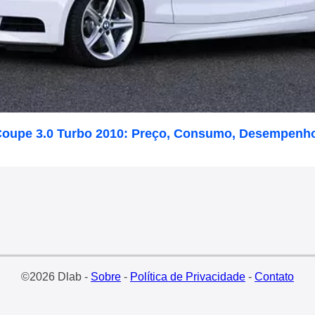
oupe 3.0 Turbo 2010: Preço, Consumo, Desempenho
©2026 Dlab -
Sobre
-
Política de Privacidade
-
Contato