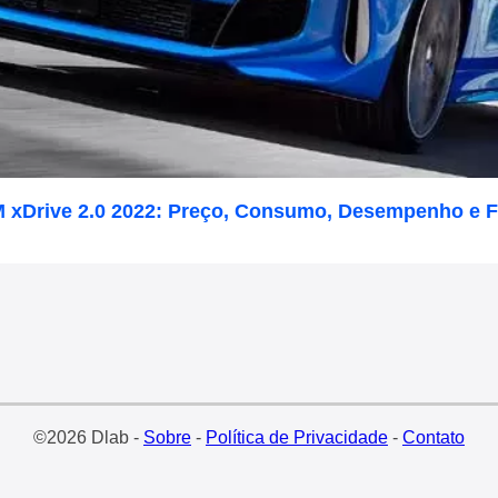
 xDrive 2.0 2022: Preço, Consumo, Desempenho e F
©2026 Dlab -
Sobre
-
Política de Privacidade
-
Contato