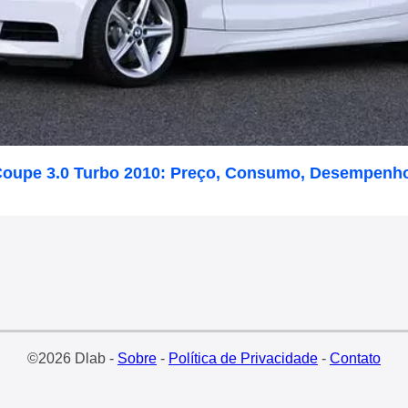
oupe 3.0 Turbo 2010: Preço, Consumo, Desempenho
©2026 Dlab -
Sobre
-
Política de Privacidade
-
Contato