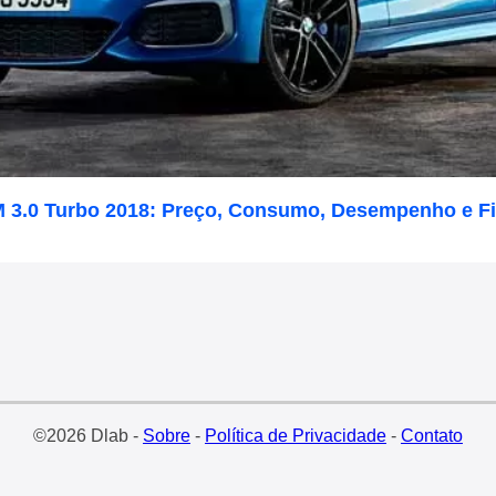
 3.0 Turbo 2018: Preço, Consumo, Desempenho e F
©2026 Dlab -
Sobre
-
Política de Privacidade
-
Contato