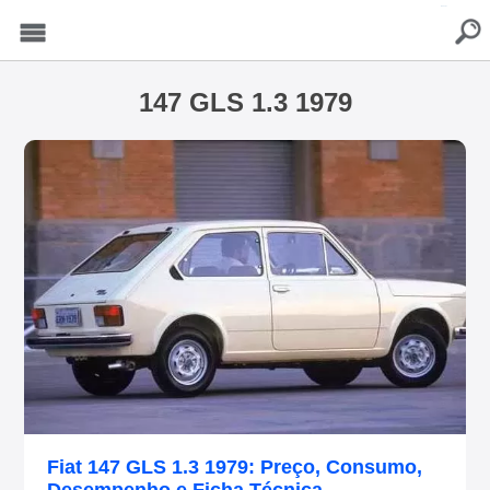
buscar
Menu
147 GLS 1.3 1979
Fiat 147 GLS 1.3 1979: Preço, Consumo,