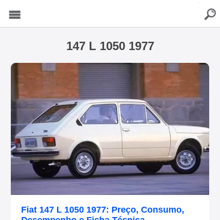
buscar
Menu
147 L 1050 1977
Fiat 147 L 1050 1977: Preço, Consumo,