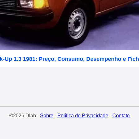
ick-Up 1.3 1981: Preço, Consumo, Desempenho e Fich
©2026 Dlab -
Sobre
-
Política de Privacidade
-
Contato