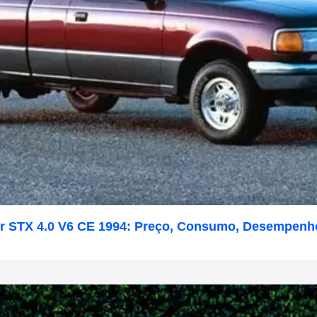
r STX 4.0 V6 CE 1994: Preço, Consumo, Desempenho