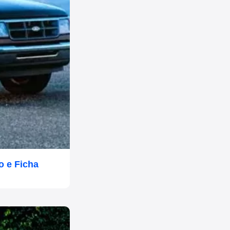
 e Ficha