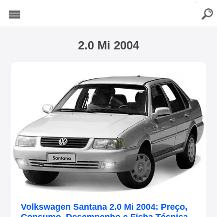
buscar
Menu
2.0 Mi 2004
Volkswagen Santana 2.0 Mi 2004: Preço,