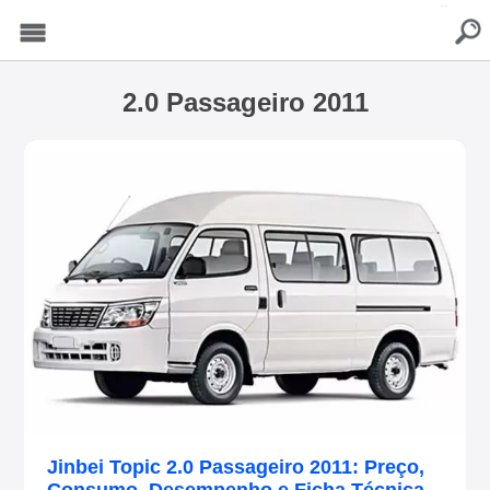
buscar
Menu
2.0 Passageiro 2011
Jinbei Topic 2.0 Passageiro 2011: Preço,