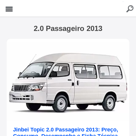
buscar
Menu
2.0 Passageiro 2013
Jinbei Topic 2.0 Passageiro 2013: Preço,