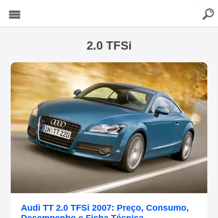
buscar
Menu
2.0 TFSi
Audi TT 2.0 TFSi 2007: Preço, Consumo,